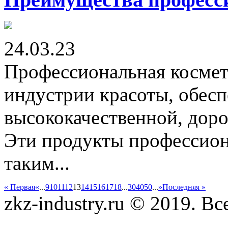
24.03.23
Профессиональная космет
индустрии красоты, обесп
высококачественной, дор
Эти продукты профессион
таким...
« Первая
«
...
9
10
11
12
13
14
15
16
17
18
...
30
40
50
...
»
Последняя »
zkz-industry.ru © 2019. В