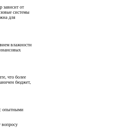
 зависит от
азовые системы
ажна для
твием влажности
финансовых
те, что более
раничен бюджет,
 с опытными
у вопросу