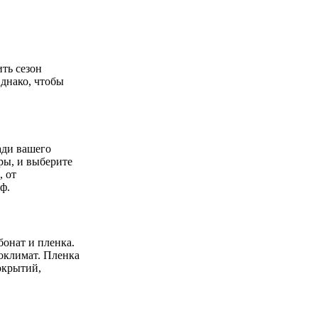
ть сезон
днако, чтобы
ади вашего
ры, и выберите
, от
ф.
онат и пленка.
оклимат. Пленка
окрытий,