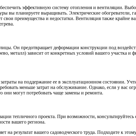
беспечить эффективную систему отопления и вентиляции. Выбор
туры вы планируете выращивать. Электрические обогреватели, г
ет свои преимущества и недостатки. Вентиляция также крайне в
егрева.
плицы. Он предотвращает деформации конструкции под воздейс
рево, металл) зависит от конкретных условий вашего участка и 
затраты на поддержание ее в эксплуатационном состоянии. Учти
ребовать меньше затрат на обслуживание. Однако, если у вас ог
то они могут потребовать чаще замены и ремонта.
изации тепличного проекта. При возможности, консультируйтесь
ности вашего региона.
ет на результат вашего садоводческого труда. Подходите к этом