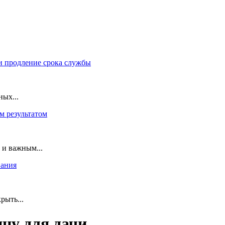
и продление срока службы
ных...
м результатом
 и важным...
вания
рыть...
цу для дачи