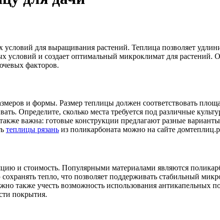
 условий для выращивания растений. Теплица позволяет удлини
ых условий и создает оптимальный микроклимат для растений. О
ючевых факторов.
азмеров и формы. Размер теплицы должен соответствовать площ
ать. Определите, сколько места требуется под различные культу
также важна: готовые конструкции предлагают разные варианты
ть
теплицы рязань
из поликарбоната можно на сайте домтеплиц.р
яцию и стоимость. Популярными материалами являются поликарб
сохранять тепло, что позволяет поддерживать стабильный микр
Важно также учесть возможность использования антикапельных п
сти покрытия.