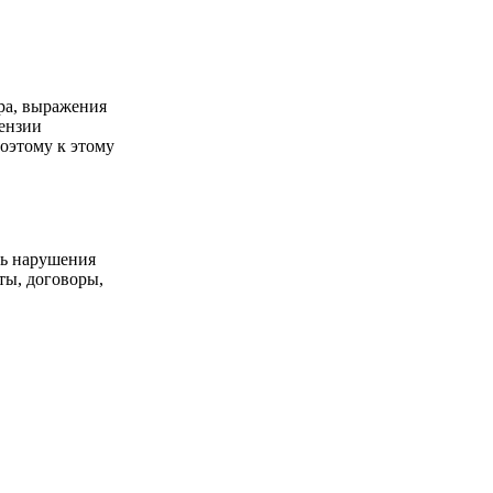
ра, выражения
тензии
оэтому к этому
ть нарушения
ты, договоры,