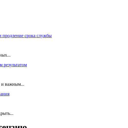
и продление срока службы
ных...
м результатом
 и важным...
вания
рыть...
тензию