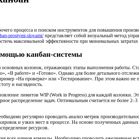
очего процесса и поиском инструментов для повышения произв
nban-prostymi-slovami/
представляет собой визуальный метод упра
достичь максимальной эффективности при минимальных затратах 
помощью канбан-системы
ия основных колонок, отражающих этапы выполнения работы. Ст
о», «В работе» и «Готово». Однако для более детального отслеж
пример «На проверке» или «Тестирование». При этом важно не 
тоту и наглядность.
овление лимитов WIP (Work in Progress) для каждой колонки. Э
рное распределение задач. Оптимальным считается не более 2–3 
обходимо регулярно проводить анализ метрик производительно
окировок и узких мест в процессе. На основе полученных данны
аспределение ресурсов.
тия всех членов команды. Необходимо проводить ежедневные вс