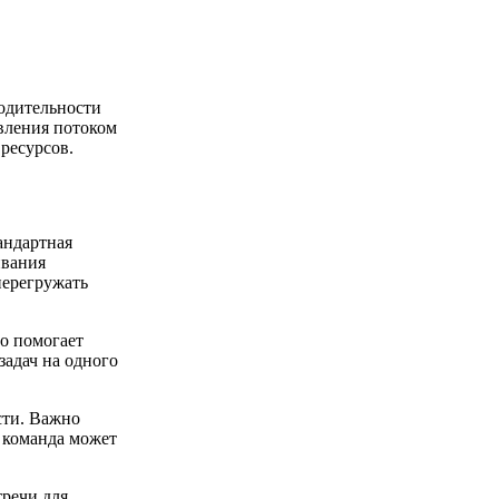
одительности
вления потоком
ресурсов.
андартная
ивания
перегружать
то помогает
задач на одного
сти. Важно
х команда может
тречи для