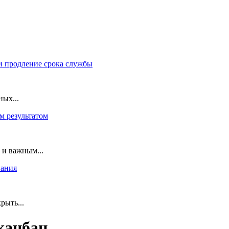
и продление срока службы
ных...
м результатом
 и важным...
вания
рыть...
канбан