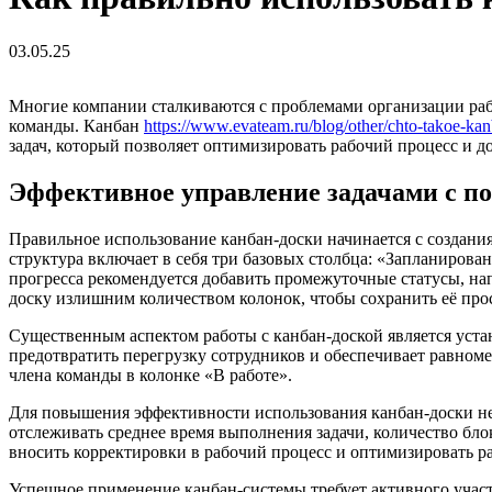
03.05.25
Многие компании сталкиваются с проблемами организации раб
команды. Канбан
https://www.evateam.ru/blog/other/chto-takoe-ka
задач, который позволяет оптимизировать рабочий процесс и 
Эффективное управление задачами с 
Правильное использование канбан-доски начинается с создан
структура включает в себя три базовых столбца: «Запланирован
прогресса рекомендуется добавить промежуточные статусы, на
доску излишним количеством колонок, чтобы сохранить её прос
Существенным аспектом работы с канбан-доской является устан
предотвратить перегрузку сотрудников и обеспечивает равноме
члена команды в колонке «В работе».
Для повышения эффективности использования канбан-доски не
отслеживать среднее время выполнения задачи, количество бл
вносить корректировки в рабочий процесс и оптимизировать р
Успешное применение канбан-системы требует активного учас